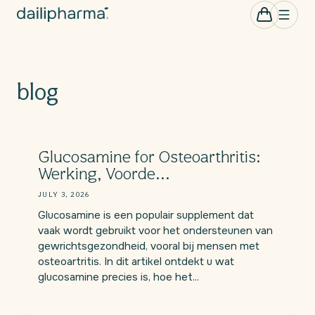
Skip to
0
Cart
items
content
blog
Glucosamine for Osteoarthritis:
Werking, Voorde...
JULY 3, 2026
Glucosamine is een populair supplement dat
vaak wordt gebruikt voor het ondersteunen van
gewrichtsgezondheid, vooral bij mensen met
osteoartritis. In dit artikel ontdekt u wat
glucosamine precies is, hoe het...