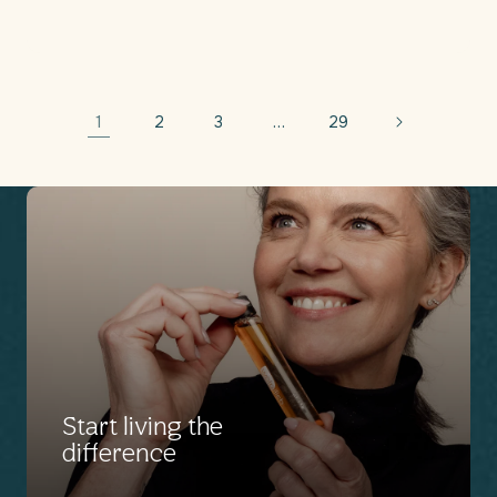
1
…
2
3
29
Start living the
difference