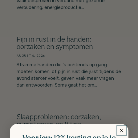
vaak besproken in verband met gezonde
veroudering, energieproductie...
Pijn in rust in de handen:
oorzaken en symptomen
AUGUST 6, 2026
Stramme handen die ’s ochtends op gang
moeten komen, of pijn in rust die juist tijdens de
avond sterker voelt, geven vaak meer vragen
dan antwoorden. Soms gaat het om...
Slaapproblemen: oorzaken,
symptomen en 8 tips
JULY 3, 2026
Voor jou:
12% korting op je 1e