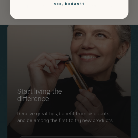
nee, bedankt
1
…
2
3
12
Start living the
difference
Receive great tips, benefit from discounts,
and be among the first to try new products.