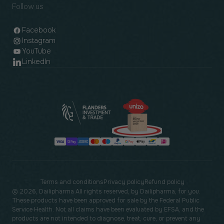
Follow us
Facebook
Instagram
YouTube
LinkedIn
Payment
methods
Terms and conditions
Privacy policy
Refund policy
© 2026, Dailipharma All rights reserved, by Dailipharma, for you.
These products have been approved for sale by the Federal Public
Service Health. Not all claims have been evaluated by EFSA, and the
products are not intended to diagnose, treat, cure, or prevent any